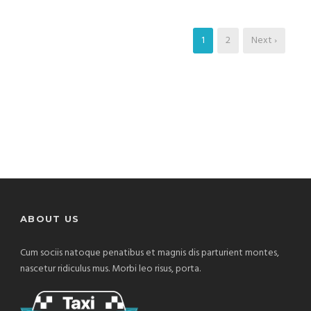
1
2
Next ›
ABOUT US
Cum sociis natoque penatibus et magnis dis parturient montes,
nascetur ridiculus mus. Morbi leo risus, porta.