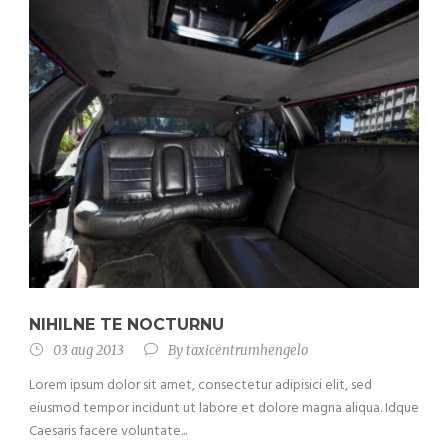
NIHILNE TE NOCTURNU
03 aug 2013
By
taxicentrumhengelo
Lorem ipsum dolor sit amet, consectetur adipisici elit, sed
eiusmod tempor incidunt ut labore et dolore magna aliqua. Idque
Caesaris facere voluntate...