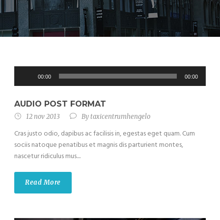
Audiospeler
00:00
00:00
AUDIO POST FORMAT
12 nov 2013
By
taxicentrumhengelo
Cras justo odio, dapibus ac facilisis in, egestas eget quam. Cum
sociis natoque penatibus et magnis dis parturient montes,
nascetur ridiculus mus....
Read More