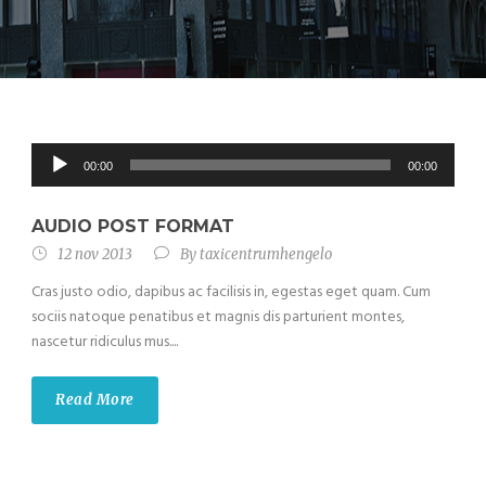
Audiospeler
00:00
00:00
AUDIO POST FORMAT
12 nov 2013
By
taxicentrumhengelo
Cras justo odio, dapibus ac facilisis in, egestas eget quam. Cum
sociis natoque penatibus et magnis dis parturient montes,
nascetur ridiculus mus....
Read More