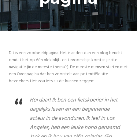
Dit is een voorbeeldpagina. Het is anders dan een blog bericht
omdat het op één plek blijft en tevoorschijn komt in je site
navigatie (in de meeste thema’s). De meeste mensen starten met
een Over pagina dat hen voorstelt aan potentiële site
bezoekers. Het zou iets als dit kunnen zeggen:
Hoi daar! Ik ben een fietskoerier in het
dagelijks leven en een beginnende
acteur in de avonduren. Ik leef in Los
Angeles, heb een leuke hond genaamd
Jack en ik hou van piña coladas. (En