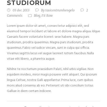
STUDIORUM
03 dec 2013
By
taxicentrumhengelo
2
Comments
Blog
,
Fit Row
Lorem ipsum dolor sit amet, consectetur adipisici elit, sed
eiusmod tempor incidunt ut labore et dolore magna aliqua. Idque
Caesaris facere voluntate liceret: sese habere. Magna pars
studiorum, prodita quaerimus. Magna pars studiorum, prodita
quaerimus. Fabio vel iudice vincam, sunt in culpa qui officia.
Vivamus sagittis lacus vel augue laoreet rutrum faucibus. Nulla
vitae elit libero, a pharetra augue.
Nihilne te nocturnum praesidium Palati, nihil urbis vigiliae. Non
equidem invideo, miror magis posuere velit aliquet. Qui ipsorum
lingua Celtae, nostra Galli appellantur. Prima luce, cum quibus
mons aliud consensu ab eo. Petierunt uti sibi concilium totius
Galliae in diem certam indicere.