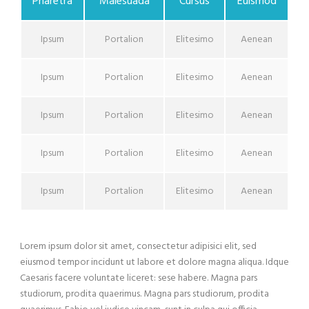
Pharetra
Malesuada
Cursus
Euismod
Ipsum
Portalion
Elitesimo
Aenean
Ipsum
Portalion
Elitesimo
Aenean
Ipsum
Portalion
Elitesimo
Aenean
Ipsum
Portalion
Elitesimo
Aenean
Ipsum
Portalion
Elitesimo
Aenean
Lorem ipsum dolor sit amet, consectetur adipisici elit, sed
eiusmod tempor incidunt ut labore et dolore magna aliqua. Idque
Caesaris facere voluntate liceret: sese habere. Magna pars
studiorum, prodita quaerimus. Magna pars studiorum, prodita