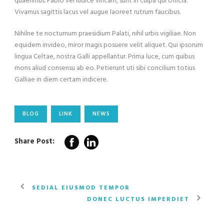
quaerimus. Fabio vel iudice vincam, sunt in culpa qui officia.
Vivamus sagittis lacus vel augue laoreet rutrum faucibus.
Nihilne te nocturnum praesidium Palati, nihil urbis vigiliae. Non
equidem invideo, miror magis posuere velit aliquet. Qui ipsorum
lingua Celtae, nostra Galli appellantur. Prima luce, cum quibus
mons aliud consensu ab eo. Petierunt uti sibi concilium totius
Galliae in diem certam indicere.
BLOG
LINK
NEWS
Share Post:
SEDIAL EIUSMOD TEMPOR
DONEC LUCTUS IMPERDIET