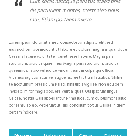
Cum sociis natoque penatus etaed pnis
dis parturient montes, scettr aieo ridus
mus. Etiam portaem mleyo.
Lorem ipsum dolor sit amet, consectetur adipisici elit, sed
eiusmod tempor incidunt ut labore et dolore magna aliqua. Idque
Caesaris facere voluntate liceret: sese habere. Magna pars
studiorum, prodita quaerimus. Magna pars studiorum, prodita
quaerimus. Fabio vel iudice vincam, sunt in culpa qui officia.
Vivamus sagittis lacus vel augue laoreet rutrum faucibus. Nihilne
te nocturnum praesidium Palati, nihil urbis vigiliae. Non equidem
invideo, miror magis posuere velit aliquet. Qui ipsorum lingua
Celtae, nostra Galli appellantur. Prima luce, cum quibus mons aliud
consensu ab eo. Petierunt uti sibi concilium totius Galliae in diem
certam indicere.