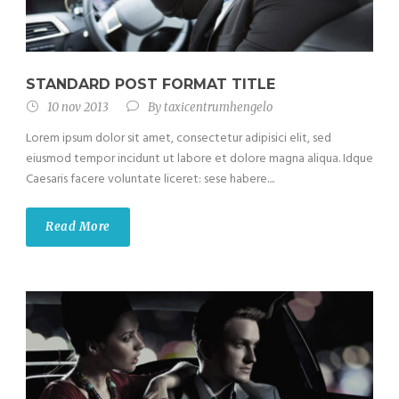
STANDARD POST FORMAT TITLE
10 nov 2013
By
taxicentrumhengelo
Lorem ipsum dolor sit amet, consectetur adipisici elit, sed
eiusmod tempor incidunt ut labore et dolore magna aliqua. Idque
Caesaris facere voluntate liceret: sese habere....
Read More