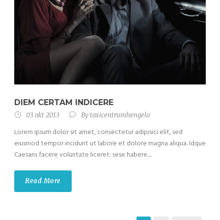
DIEM CERTAM INDICERE
03 okt 2013
By
taxicentrumhengelo
Lorem ipsum dolor sit amet, consectetur adipisici elit, sed
eiusmod tempor incidunt ut labore et dolore magna aliqua. Idque
Caesaris facere voluntate liceret: sese habere....
Read More